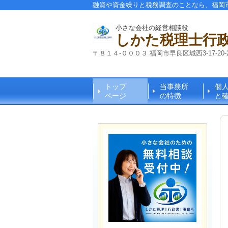
融資や資金繰りと税務調査のことなら、福岡
小さな会社の経営相談役
しかた税理士行
〒８１４-０００３ 福岡市早良区城西3-17-20-2
トップ
当事務所
個
ページ
の特徴
と