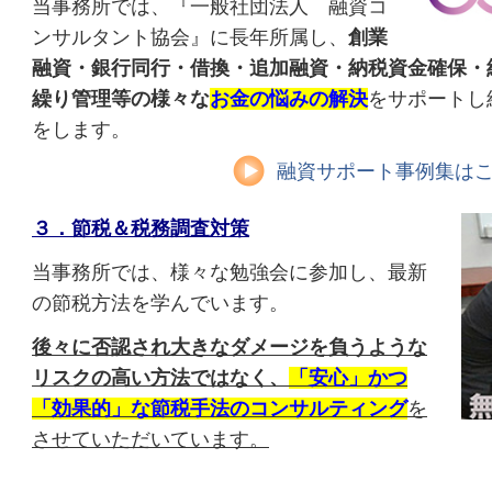
当事務所では、『一般社団法人 融資コ
ンサルタント協会』に長年所属し、
創業
融資・銀行同行・借換・追加融資・納税資金確保・
繰り管理等の様々
な
お金の悩みの解決
をサポートし
をします。
融資サポート事例集は
３．節税＆税務調査対策
当事務所では、様々な勉強会に参加し、最新
の節税方法を学んでいます。
後々に否認され大きなダメージを負うような
リスクの高い方法ではなく、
「安心」かつ
「効果的」な節税手法のコンサルティング
を
させていただいています。