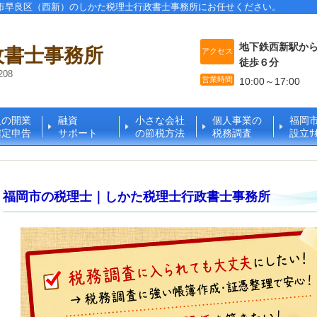
市早良区（西新）のしかた税理士行政書士事務所にお任せください。
地下鉄西新駅か
政書士事務所
アクセス
徒歩６分
08
営業時間
10:00～17:00
人の開業
融資
小さな会社
個人事業の
福岡
確定申告
サポート
の節税方法
税務調査
設立ｻﾎ
福岡市の税理士｜しかた税理士行政書士事務所